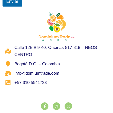
Enviar
Calle 12B # 9-40, Oficinas 817-818 – NEOS
CENTRO
Bogotá D.C. – Colombia
info@domiumtrade.com
+57 310 5541723
F
I
W
a
n
h
c
s
a
e
t
t
b
a
s